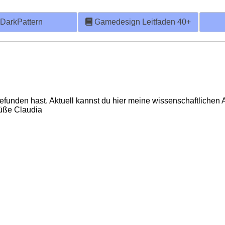
DarkPattern
Gamedesign Leitfaden 40+
funden hast. Aktuell kannst du hier meine wissenschaftlichen 
rüße Claudia